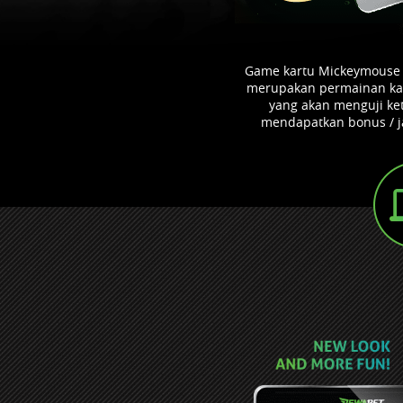
Game kartu Mickeymouse (
merupakan permainan kart
yang akan menguji ke
mendapatkan bonus / ja