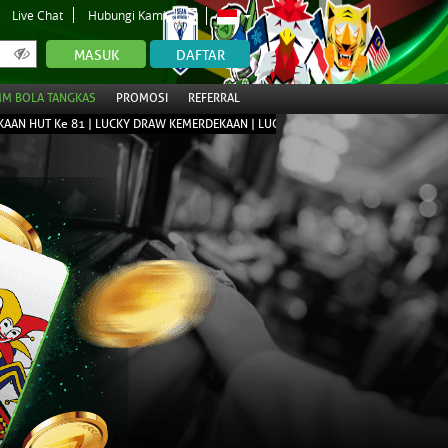
Live Chat
Hubungi Kami
DAFTAR
M BOLA TANGKAS
PROMOSI
REFERRAL
UT Ke 81 | LUCKY DRAW KEMERDEKAAN | LUCKY SPIN KEMERDEKAAN | PROMO GOAL 15% M