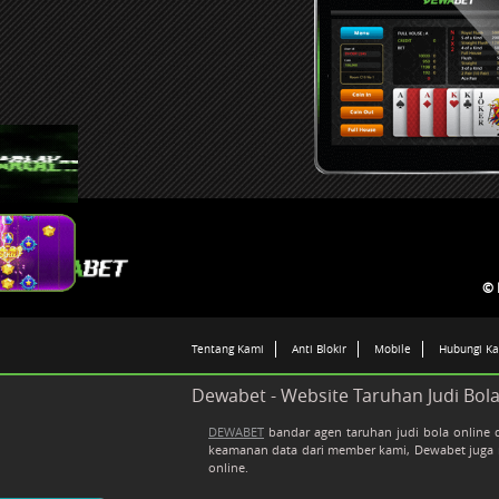
© 
Tentang Kami
Anti Blokir
Mobile
Hubungi K
Dewabet - Website Taruhan Judi Bol
DEWABET
bandar agen taruhan judi bola online d
keamanan data dari member kami, Dewabet jug
online.