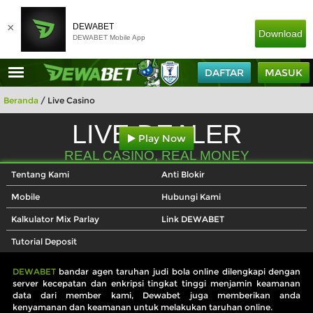
×
DEWABET
Download
DEWABET Mobile App
DAFTAR
MASUK
Beranda
/
Live Casino
LIVE DEALER
Play Now
REAL CASINO, REAL MONEY
Tentang Kami
Anti Blokir
Mobile
Hubungi Kami
Kalkulator Mix Parlay
Link DEWABET
Tutorial Deposit
DEWABET
bandar agen taruhan judi bola online dilengkapi dengan
server kecepatan dan enkripsi tingkat tinggi menjamin keamanan
data dari member kami, Dewabet juga memberikan anda
kenyamanan dan keamanan untuk melakukan taruhan online.