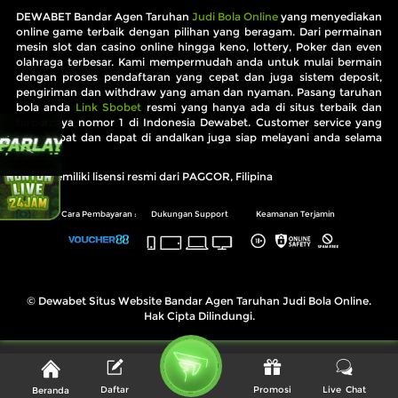
DEWABET Bandar Agen Taruhan
Judi Bola Online
yang menyediakan
online game terbaik dengan pilihan yang beragam. Dari permainan
mesin slot dan casino online hingga keno, lottery, Poker dan even
olahraga terbesar. Kami mempermudah anda untuk mulai bermain
dengan proses pendaftaran yang cepat dan juga sistem deposit,
pengiriman dan withdraw yang aman dan nyaman. Pasang taruhan
bola anda
Link Sbobet
resmi yang hanya ada di situs terbaik dan
terpercaya nomor 1 di Indonesia Dewabet. Customer service yang
bersahabat dan dapat di andalkan juga siap melayani anda selama
24/7.
Kami memiliki lisensi resmi dari PAGCOR, Filipina
Cara Pembayaran :
Dukungan Support
Keamanan Terjamin
© Dewabet Situs Website Bandar Agen Taruhan Judi Bola Online.
Hak Cipta Dilindungi.
Daftar
Promosi
Live Chat
Beranda