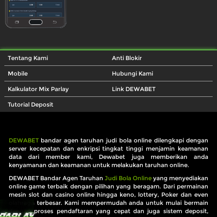
Tentang Kami
Anti Blokir
Mobile
Hubungi Kami
Kalkulator Mix Parlay
Link DEWABET
Tutorial Deposit
DEWABET
bandar agen taruhan judi bola online dilengkapi dengan
server kecepatan dan enkripsi tingkat tinggi menjamin keamanan
data dari member kami, Dewabet juga memberikan anda
kenyamanan dan keamanan untuk melakukan taruhan online.
DEWABET Bandar Agen Taruhan
Judi Bola Online
yang menyediakan
online game terbaik dengan pilihan yang beragam. Dari permainan
mesin slot dan casino online hingga keno, lottery, Poker dan even
olahraga terbesar. Kami mempermudah anda untuk mulai bermain
dengan proses pendaftaran yang cepat dan juga sistem deposit,