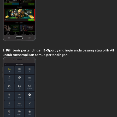
2. Pilih jenis pertandingan E-Sport yang ingin anda pasang atau pilih All
untuk menampilkan semua pertandingan .